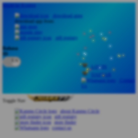
lewati ke Konten
download apps
download app from:
gift registry
Bahasa
ID
LOGIN
DAFTAR
Contact
Us
Toggle Nav
about Kanmo Circle
gift registry
store finder
contact us