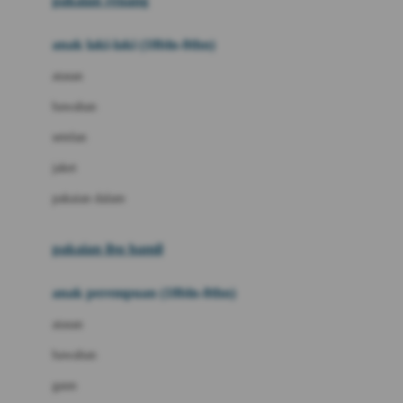
pakaian renang
Bumkins
anak laki-laki (18bln-8thn)
C
atasan
Cetaphil
bawahan
Chicco
setelan
Childlife
jaket
Clevamama
pakaian dalam
Cocolatte
Cottonseeds
pakaian ibu hamil
Cozy N Safe
anak perempuan (18bln-8thn)
Crane
atasan
Cybex
bawahan
D
gaun