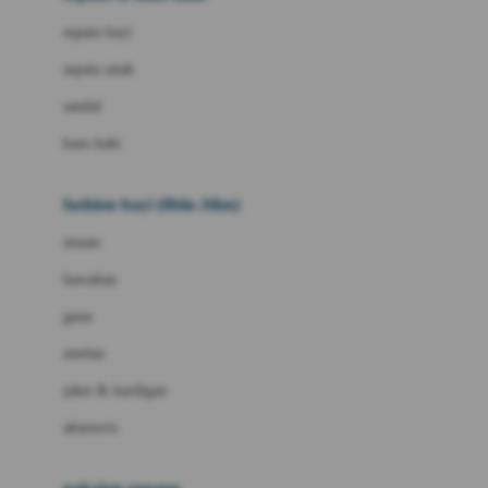
Bio Oil
sepatu bayi
Biolane
sepatu anak
Bite Fighters
sandal
Bizzi Growin
kaus kaki
Blackmores
fashion bayi (0bln-3thn)
Blooming Marvellous
atasan
Bonnels
bawahan
Bravado
gaun
Bruder
setelan
Brush Baby
jaket & kardigan
Buds Organics
aksesoris
Bugaboo
Buggygear