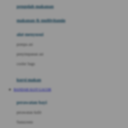
pengolah makanan
Joolz
Jujube
makanan & multivitamin
K
alat menyusui
Kiddycuts
pompa asi
Kumon
penyimpanan asi
L
cooler bags
Leapfrog
kursi makan
Leclerc
BANDAR SLOT GACOR
Lee Vierra
Lillebaby
perawatan bayi
Little Bird Told Me
perawatan kulit
Little Miss Janis
Sunscreen