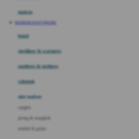
Happy Tummy
Hauck
matras
Havaianas
BANDAR SLOT ONLINE
Hegen
botol
Hot Wheels
sterilizer & warmers
Hybrid
soothers & teethers
I
Inlacta DHA
celemek
Interlac
alat makan
Ivenet
cangkir
J
piring & mangkuk
Jack N Jill
sendok & garpu
Joie