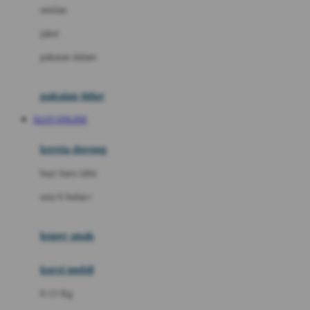
Dae Organics
setelan
Docare
jaket
Doona
pakaian dalam
Down To Earth
Drew
pakaian tidur
Dr. Brown's
SLOT ONLINE
E
kereta dorong
ELC
bayi baru lahir
Ergobaby
usia 6 bulan+
Expert Care
koper anak
Ezyroller
kursi mobil
F
0-13 Kg
Felt So Sweet