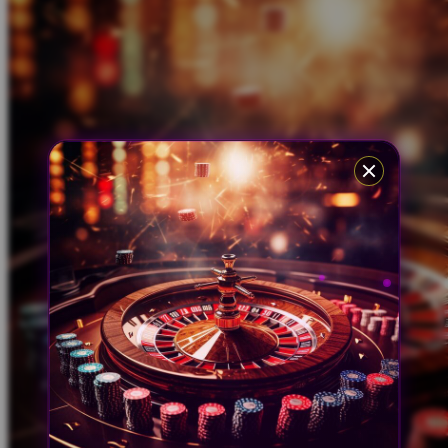
Xootz
Y
Yamatoya
Z
Zaxy
Zoggs
0-9
4Moms
59S