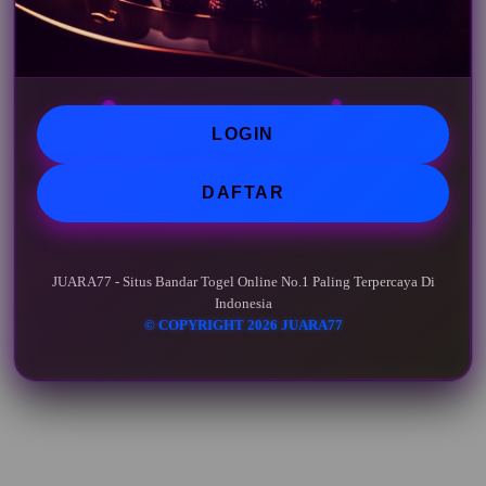
LOGIN
DAFTAR
JUARA77 - Situs Bandar Togel Online No.1 Paling Terpercaya Di
Indonesia
© COPYRIGHT 2026 JUARA77