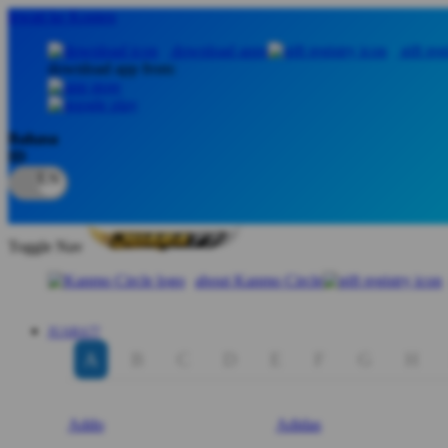
lewati ke Konten
download apps
gift reg
download app from:
Bahasa
ID
Toggle Nav
about Kanmo Circle
JUARA77
A
B
C
D
E
F
G
H
Addo
Adidas