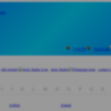
istry
LOGIN
DAFTAR
gift registry
store finder
contact 
I
J
K
L
M
N
O
P
Q
R
Airfree
Alamii