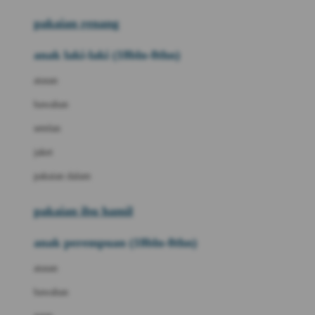
pakaian renang
anak laki-laki (18bln-8thn)
atasan
bawahan
setelan
jaket
pakaian dalam
pakaian ibu hamil
anak perempuan (18bln-8thn)
atasan
bawahan