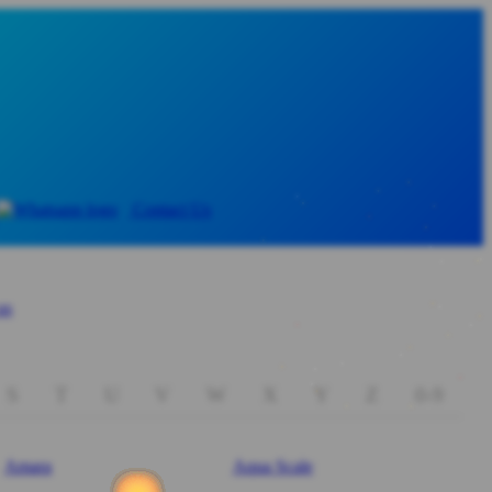
Contact Us
us
S
T
U
V
W
X
Y
Z
0-9
Amara
Aqua Scale