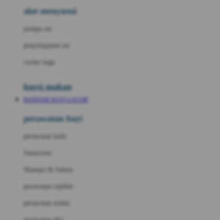
alat menyusui
pompa asi
penyimpanan asi
cooler bags
kursi makan
BANDAR SLOT GACOR
perawatan bayi
perawatan kulit
Sunscreen
Shampo & Sabun
perawatan rambut
perawatan mulut
perawatan diri