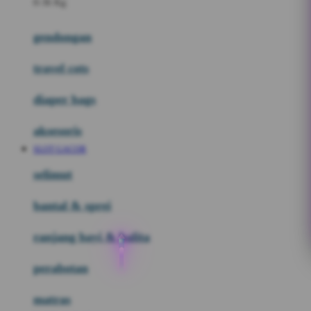
0-36 Kg
gendongan
travel cots
diaper bags
aksesoris
SLOT GACOR
selimut
bantal & sprei
ranjang bayi & balita
perabotan
matras