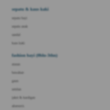
sepatu & kaus kaki
sepatu bayi
sepatu anak
sandal
kaus kaki
fashion bayi (0bln-3thn)
atasan
bawahan
gaun
setelan
jaket & kardigan
aksesoris