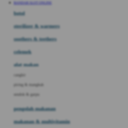
BANDAR SLOT ONLINE
botol
sterilizer & warmers
soothers & teethers
celemek
alat makan
cangkir
piring & mangkuk
sendok & garpu
pengolah makanan
makanan & multivitamin