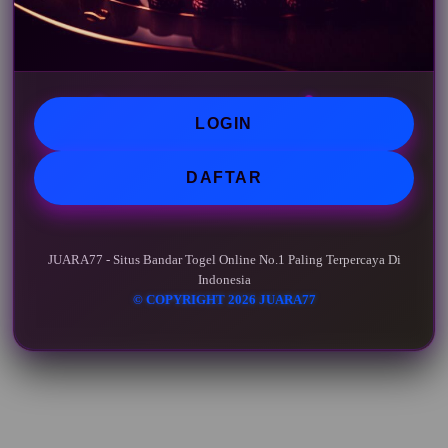
LOGIN
DAFTAR
JUARA77 - Situs Bandar Togel Online No.1 Paling Terpercaya Di
Indonesia
© COPYRIGHT 2026 JUARA77