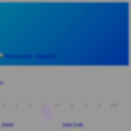
Contact Us
us
S
T
U
V
W
X
Y
Z
0-9
Amara
Aqua Scale