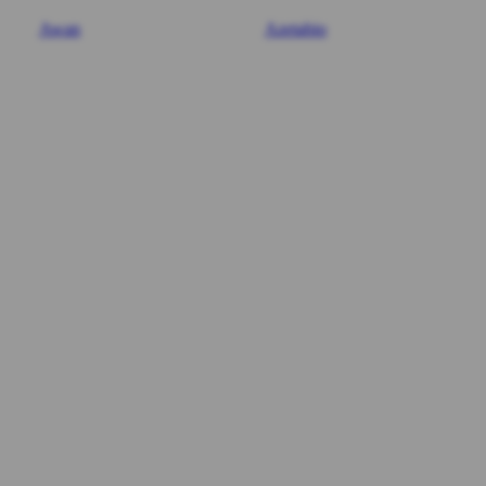
Awan
Azetabio