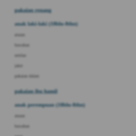
pakaian renang
anak laki-laki (18bln-8thn)
atasan
bawahan
setelan
jaket
pakaian dalam
pakaian ibu hamil
anak perempuan (18bln-8thn)
atasan
bawahan