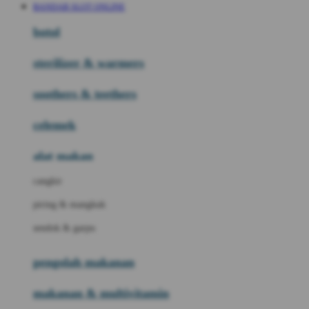
BANDAR SLOT ONLINE
botol
sterilizer & warmers
soothers & teethers
celemek
alat makan
cangkir
piring & mangkuk
sendok & garpu
pengolah makanan
makanan & multivitamin