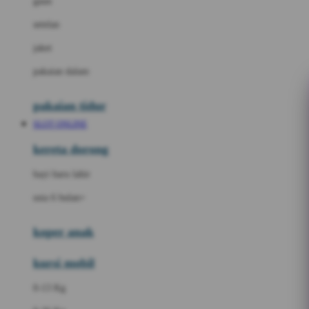
gaun
setelan
jaket
pakaian dalam
pakaian tidur
SLOT ONLINE
kereta dorong
bayi baru lahir
usia 6 bulan+
koper anak
kursi mobil
0-13 Kg