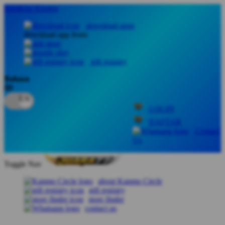
lewati ke Konten
download apps
download app from:
gift registry
Bahasa
ID
LOGIN
DAFTAR
Contact
Us
Toggle Nav
about Kanmo Circle
gift registry
store finder
contact us