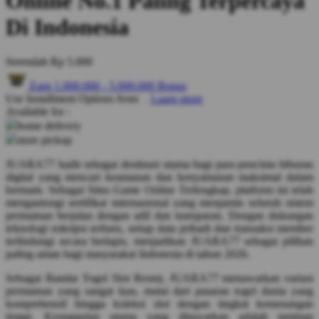
Online No.1 Paling Terpercaya
Squishmallows
Di Indonesia
Starbooks
Stick-O
Serendah
Rp 5.000
Stokke
Earn
1.000.000
-
5.000.000
Bonus
Sudocrem
Use Installment Options from
.
Laarn more
Available for :
Sumimo
home delivery
store pickup
Sunnylife
JUARA77 hadir sebagai destinasi utama bagi para pencinta hiburan
Sun-Staches
digital yang mencari keamanan dan kenyamanan maksimal dalam
bermain. Sebagai Situs Game Online Terlengkap, platform ini telah
Swimava
mengantongi sertifikat internasional yang menjamin seluruh sistem
permainan berjalan dengan adil dan transparan. Dengan dukungan
T
teknologi enkripsi terbaru, setiap data pribadi dan transaksi member
terlindungi secara berlapis, menjadikan JUARA77 sebagai pilihan
Tommee Tippee
paling aman bagi masyarakat Indonesia di tahun 2026.
Trunki
Sebagai Bandar Togel Slot Resmi, JUARA77 menawarkan variasi
permainan yang sangat luas, mulai dari pasaran togel dunia yang
Tutti Bambini
komprehensif hingga koleksi slot dengan tingkat kemenangan
tinggi. Keunggulan utama yang ditawarkan adalah jaminan