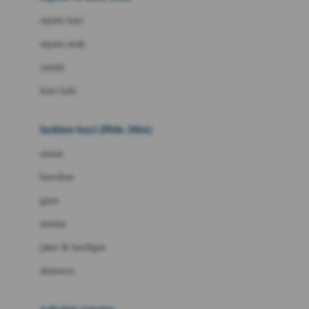
Bio Oil
sepatu bayi
Biolane
sepatu anak
Bite Fighters
sandal
Bizzi Growin
kaus kaki
Blackmores
fashion bayi (0bln-3thn)
Blooming Marvellous
atasan
Bonnels
bawahan
Bravado
gaun
Bruder
setelan
Brush Baby
jaket & kardigan
Buds Organics
aksesoris
Bugaboo
Buggygear