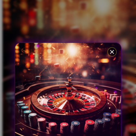
Xootz
Y
Yamatoya
Z
Zaxy
Zoggs
0-9
4Moms
59S