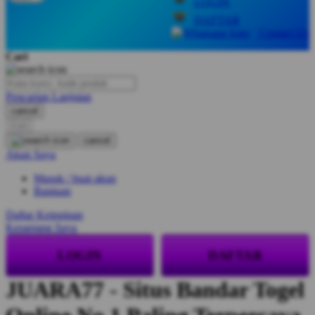
LOGIN
Q
DAFTAR
Contact Us
QV Baby
Cari
R
Real Shades
Pencarian Lanjutan
cancel
Red Castle
Cari
Ribbon Madness
cancel
Akun Saya
S
Masuk / buat akun
Bantuan
Sebamed
Daftar Keinginan
Silver Cross
Keranjang Saya
Simply Idea
LOGIN
DAFTAR
Skip Hop
JUARA77 - Situs Bandar Togel
Spectra