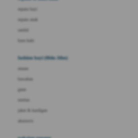
Bio Oil
sepatu bayi
Biolane
sepatu anak
Bite Fighters
sandal
Bizzi Growin
kaus kaki
Blackmores
fashion bayi (0bln-3thn)
Blooming Marvellous
atasan
Bonnels
bawahan
Bravado
gaun
Bruder
setelan
Brush Baby
jaket & kardigan
Buds Organics
aksesoris
Bugaboo
Buggygear