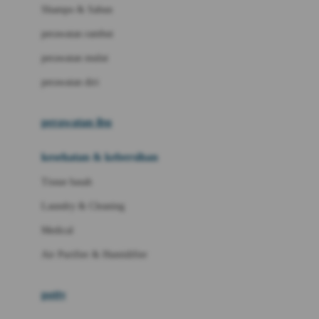
London Taxi
Shampo & Sabun
Love To Dream
perawatan rambut
perawatan mulut
M
perawatan diri
Magformers
Mama's Choice
perawatan ibu
Mamas&Papas
kesehatan & kebersihan
Mamaway
Tissue basah
Maxi Cosi
Laundry & Cleaning
Megabloks
Medical
Micro
Air Purifier & Humidifier
MiDeer
Mimi & Lula
potty
Mini Monkey