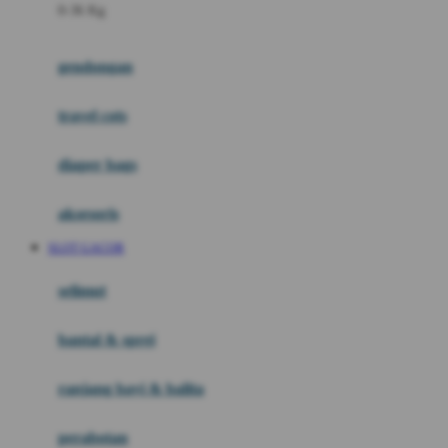
0-36 Kg
Fisher Price
Flipper
gendongan
Friends Of Sally
travel cots
G
diaper bags
Gb
Geko
aksesoris
Graco
SLOT GACOR
Gund
selimut
H
bantal & sprei
Habbie
Haenim
ranjang bayi & balita
Happy Horse
perabotan