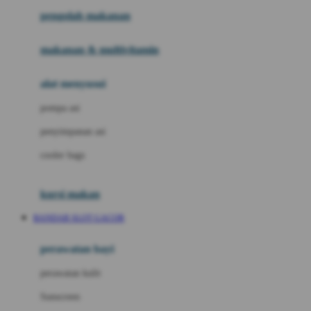
pengolah makanan
Joolz
Jujube
makanan & multivitamin
K
alat menyusui
Kiddycuts
pompa asi
Kumon
penyimpanan asi
L
cooler bags
Leapfrog
kursi makan
Leclerc
BANDAR SLOT GACOR
Lee Vierra
Lillebaby
perawatan bayi
Little Bird Told Me
perawatan kulit
Little Miss Janis
Sunscreen