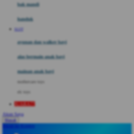
Moby
bak mandi
Momami
handuk
Mothercare
SLOT
Mustela
ayunan dan walker bayi
My Buddy Tag
My K
alas bermain anak bayi
N
mainan anak bayi
Naif
mothercare toys
Nike
elc toys
Nordic Natural
JUARA77
Nuby
Akun Saya
Nuna
Masuk
lewati ke Konten
O