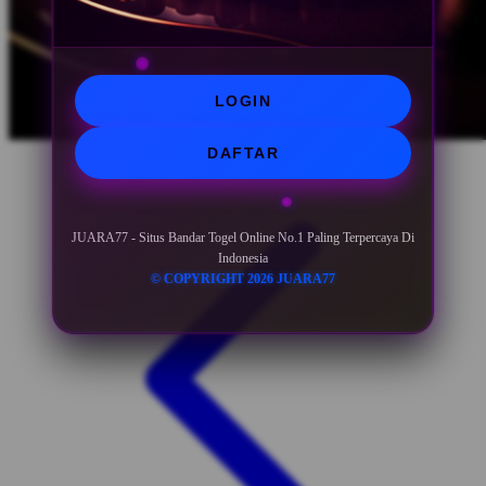
LOGIN
DAFTAR
JUARA77 - Situs Bandar Togel Online No.1 Paling Terpercaya Di
Indonesia
© COPYRIGHT 2026 JUARA77