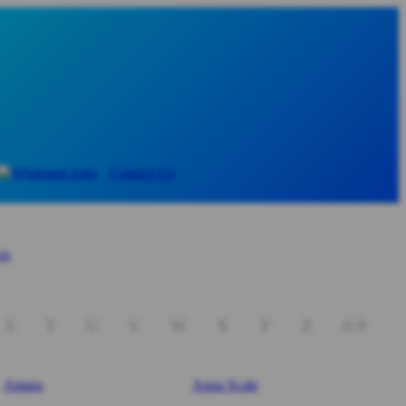
Contact Us
us
S
T
U
V
W
X
Y
Z
0-9
Amara
Aqua Scale