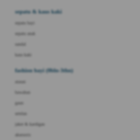
sepatu & kaus kaki
sepatu bayi
sepatu anak
sandal
kaus kaki
fashion bayi (0bln-3thn)
atasan
bawahan
gaun
setelan
jaket & kardigan
aksesoris