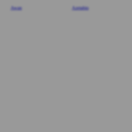
Awan
Azetabio