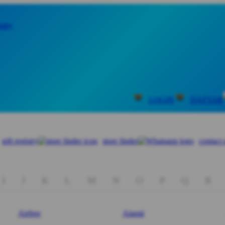
istry
LOGIN
DAFTAR
gift registry
store finder
contact 
I
J
K
L
M
N
O
P
Q
R
Airfree
Alamii