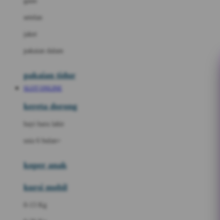
gaun
setelan
jaket
pakaian dalam
pakaian tidur
SLOT ONLINE
kereta dorong
bayi baru lahir
usia 6 bulan+
koper anak
kursi mobil
0-13 Kg