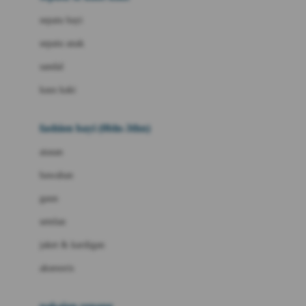
Bio Oil
sepatu bayi
Biolane
sepatu anak
Bite Fighters
sandal
Bizzi Growin
kaus kaki
Blackmores
fashion bayi (0bln-3thn)
Blooming Marvellous
atasan
Bonnels
bawahan
Bravado
gaun
Bruder
setelan
Brush Baby
jaket & kardigan
Buds Organics
aksesoris
Bugaboo
Buggygear