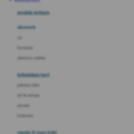
Azetabio
produk terbaru
B
aksesoris
Baabaasheepz
tas
Babiators
kacamata
Baby Dove
aksesoris rambut
Baby Jogger
Baby Rovega
kebutuhan bayi
Babybee
pakaian tidur
Banana Boat
set & terusan
Banz
piyama
Barbie
bodysuits
Beaba
Beauty Barn
sepatu & kaus kaki