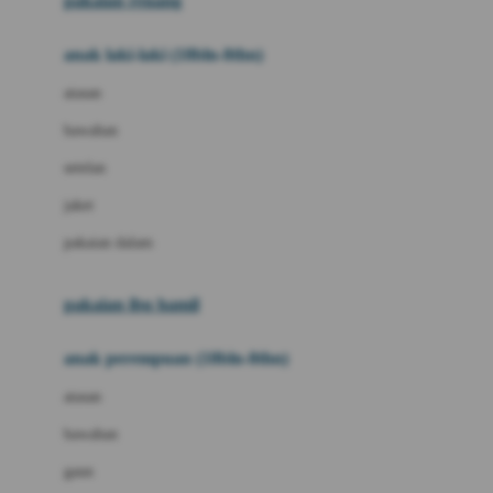
pakaian renang
Bumkins
anak laki-laki (18bln-8thn)
C
atasan
Cetaphil
bawahan
Chicco
setelan
Childlife
jaket
Clevamama
pakaian dalam
Cocolatte
Cottonseeds
pakaian ibu hamil
Cozy N Safe
anak perempuan (18bln-8thn)
Crane
atasan
Cybex
bawahan
D
gaun