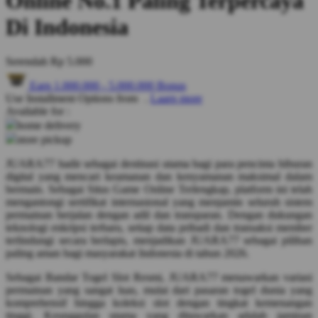
Online No.1 Paling Terpercaya
Squishmallows
Di Indonesia
Starbooks
Stick-O
Serendah
Rp 5.000
Stokke
Earn
1.000.000
-
5.000.000
Bonus
Sudocrem
Use Installment Options from
.
Laarn more
Available for :
Sumimo
home delivery
store pickup
Sunnylife
JUARA77 hadir sebagai destinasi utama bagi para pencinta hiburan
Sun-Staches
digital yang mencari keamanan dan kenyamanan maksimal dalam
bermain. Sebagai Situs Game Online Terlengkap, platform ini telah
Swimava
mengantongi sertifikat internasional yang menjamin seluruh sistem
permainan berjalan dengan adil dan transparan. Dengan dukungan
T
teknologi enkripsi terbaru, setiap data pribadi dan transaksi member
terlindungi secara berlapis, menjadikan JUARA77 sebagai pilihan
Tommee Tippee
paling aman bagi masyarakat Indonesia di tahun 2026.
Trunki
Sebagai Bandar Togel Slot Resmi, JUARA77 menawarkan variasi
permainan yang sangat luas, mulai dari pasaran togel dunia yang
Tutti Bambini
komprehensif hingga koleksi slot dengan tingkat kemenangan
tinggi. Keunggulan utama yang ditawarkan adalah jaminan