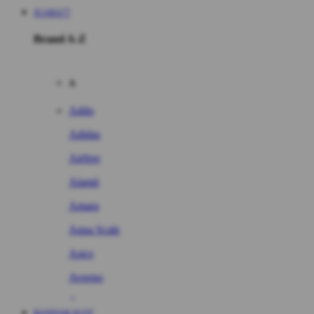
JUARA77
Brand A-Z
A
Addo
Adidas
Airfree
Alamii
Amara
Aqua Scale
Asics
Aveeno
Awan
BANDAR SLOT