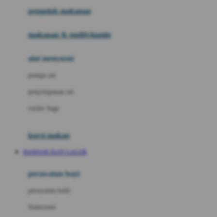
pengolah makanan
Joolz
Jujube
makanan & multivitamin
K
alat menyusui
Kiddycuts
pompa asi
Kumon
penyimpanan asi
L
cooler bags
Leapfrog
kursi makan
Leclerc
BANDAR SLOT GACOR
Lee Vierra
Lillebaby
perawatan bayi
Little Bird Told Me
perawatan kulit
Little Miss Janis
Sunscreen