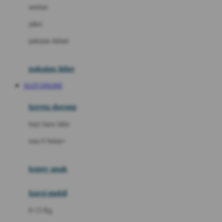
Dae Organics
setelan
Docare
jaket
Doona
pakaian dalam
Down To Earth
Drew
pakaian tidur
Dr. Brown's
SLOT ONLINE
E
kereta dorong
ELC
bayi baru lahir
Ergobaby
usia 6 bulan+
Expert Care
koper anak
Ezyroller
kursi mobil
F
0-13 Kg
Felt So Sweet