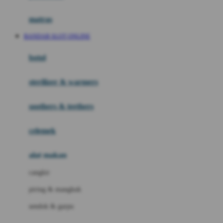
Happy Tummy
Hauck
matras
Havaianas
BANDAR SLOT ONLINE
Hegen
botol
Hot Wheels
sterilizer & warmers
Hybrid
soothers & teethers
I
Inlacta DHA
celemek
Interlac
alat makan
Ivenet
cangkir
J
piring & mangkuk
Jack N Jill
sendok & garpu
Joie