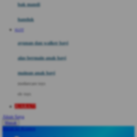
Moby
bak mandi
Momami
handuk
Mothercare
SLOT
Mustela
ayunan dan walker bayi
My Buddy Tag
My K
alas bermain anak bayi
N
mainan anak bayi
Naif
mothercare toys
Nike
elc toys
Nordic Natural
JUARA77
Nuby
Akun Saya
Nuna
Masuk
lewati ke Konten
O