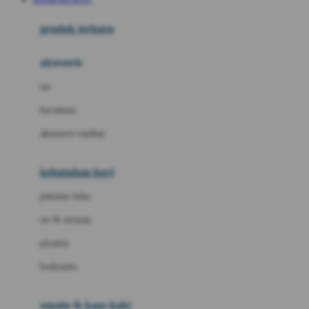
Azetabio
produk terbaru
B
aksesoris
Baabaasheepz
tas
Babiators
kacamata
Baby Dove
aksesoris rambut
Baby Jogger
Baby Rovega
kebutuhan bayi
Babybee
pakaian tidur
Banana Boat
set & terusan
Banz
piyama
Barbie
bodysuits
Beaba
Beauty Barn
sepatu & kaus kaki