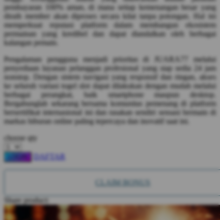
Twistshake
pembayaran 100% aman, di mana setiap kemenangan besar yang
diraih member akan diproses secara kilat tanpa potongan. Hal ini
TY Toys
memperkuat reputasi platform dalam membangun ekosistem
permainan yang kredibel dan dapat diandalkan oleh berbagai
U
kalangan pemain.
Pengalaman pengguna menjadi prioritas di JUARA77 melalui
penyediaan layanan pelanggan profesional yang siap sedia 24 jam
nonstop. Dengan sistem navigasi yang responsif dan ringan, akses
V
ke seluruh variasi togel slot dapat dilakukan dengan mudah melalui
berbagai perangkat, baik smartphone maupun desktop.
Veja
Bergabunglah sekarang bersama komunitas pemenang di platform
bersertifikat internasional ini dan rasakan sendiri sensasi bermain di
Vitaflow
markas hiburan online paling tepercaya dan inovatif saat ini.
Vtech
choose qty
W
DAFTAR
LOGIN
Waterland
CLAIM BONUS
Wellness
Share product:
X