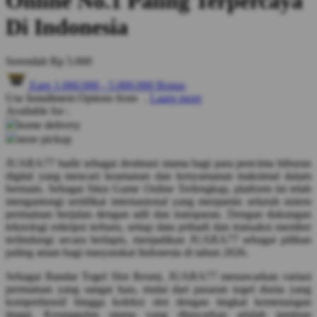
Online No.1 Paling Terpercaya
Squishmallows
Di Indonesia
Starbooks
Stick-O
Serendah
Rp 5.000
Stokke
Earn
1.000.000
-
5.000.000
Bonus
Sudocrem
Use Installment Options from
.
Laarn more
Available for :
Sumimo
home delivery
store pickup
Sunnylife
JUARA77 hadir sebagai destinasi utama bagi para pencinta hiburan
Sun-Staches
digital yang mencari keamanan dan kenyamanan maksimal dalam
bermain. Sebagai Situs Game Online Terlengkap, platform ini telah
Swimava
mengantongi sertifikat internasional yang menjamin seluruh sistem
permainan berjalan dengan adil dan transparan. Dengan dukungan
T
teknologi enkripsi terbaru, setiap data pribadi dan transaksi member
terlindungi secara berlapis, menjadikan JUARA77 sebagai pilihan
Tommee Tippee
paling aman bagi masyarakat Indonesia di tahun 2026.
Trunki
Sebagai Bandar Togel Slot Resmi, JUARA77 menawarkan variasi
permainan yang sangat luas, mulai dari pasaran togel dunia yang
Tutti Bambini
komprehensif hingga koleksi slot dengan tingkat kemenangan
tinggi. Keunggulan utama yang ditawarkan adalah jaminan