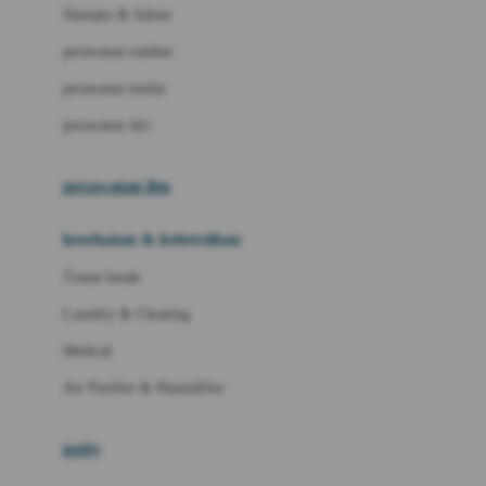
London Taxi
Shampo & Sabun
Love To Dream
perawatan rambut
perawatan mulut
M
perawatan diri
Magformers
Mama's Choice
perawatan ibu
Mamas&Papas
kesehatan & kebersihan
Mamaway
Tissue basah
Maxi Cosi
Laundry & Cleaning
Megabloks
Medical
Micro
Air Purifier & Humidifier
MiDeer
Mimi & Lula
potty
Mini Monkey