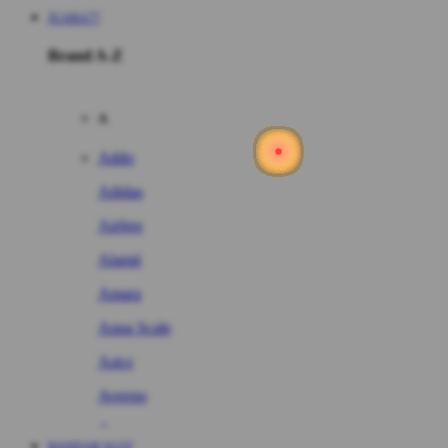
JUARA77
Brand A-Z
A
Addo
Adidas
Airfree
Alamii
Amara
Aqua Scale
Asics
Aveeno
Awan
BANDAR SLOT