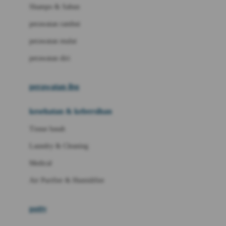
London Taxi
Shampo & Sabun
Love To Dream
perawatan rambut
perawatan mulut
M
perawatan diri
Magformers
Mama's Choice
perawatan ibu
Mamas&Papas
kesehatan & kebersihan
Mamaway
Tissue basah
Maxi Cosi
Laundry & Cleaning
Megabloks
Medical
Micro
Air Purifier & Humidifier
MiDeer
Mimi & Lula
potty
Mini Monkey