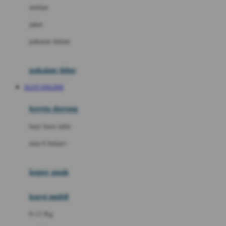
Dae Organics
setelan
Docare
jaket
Doona
pakaian dalam
Down To Earth
Drew
pakaian tidur
Dr. Brown's
SLOT ONLINE
E
kereta dorong
ELC
bayi baru lahir
Ergobaby
usia 6 bulan+
Expert Care
koper anak
Ezyroller
kursi mobil
F
0-13 Kg
Felt So Sweet