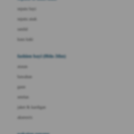
Bio Oil
sepatu bayi
Biolane
sepatu anak
Bite Fighters
sandal
Bizzi Growin
kaus kaki
Blackmores
fashion bayi (0bln-3thn)
Blooming Marvellous
atasan
Bonnels
bawahan
Bravado
gaun
Bruder
setelan
Brush Baby
jaket & kardigan
Buds Organics
aksesoris
Bugaboo
Buggygear