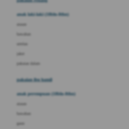
pakaian renang
Bumkins
anak laki-laki (18bln-8thn)
C
atasan
Cetaphil
bawahan
Chicco
setelan
Childlife
jaket
Clevamama
pakaian dalam
Cocolatte
Cottonseeds
pakaian ibu hamil
Cozy N Safe
anak perempuan (18bln-8thn)
Crane
atasan
Cybex
bawahan
D
gaun