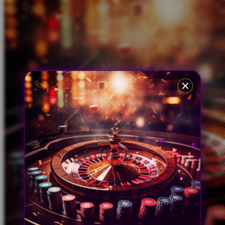
Xootz
Y
Yamatoya
Z
Zaxy
Zoggs
0-9
4Moms
59S