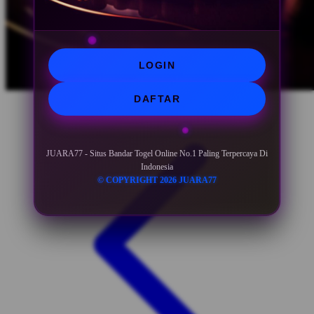
LOGIN
DAFTAR
JUARA77 - Situs Bandar Togel Online No.1 Paling Terpercaya Di
Indonesia
© COPYRIGHT 2026 JUARA77