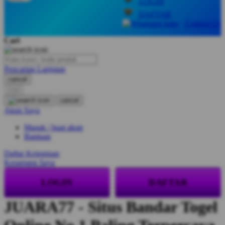
LOGIN
Q
DAFTAR
Contact Us
QV Baby
Cari
R
Real Shades
Pencarian Lanjutan
cancel
Red Castle
Cari
Ribbon Madness
cancel
Akun Saya
S
Masuk / buat akun
Bantuan
Sebamed
Daftar Keinginan
Silver Cross
Keranjang Saya
Simply Idea
LOGIN
DAFTAR
Skip Hop
JUARA77 - Situs Bandar Togel
Spectra