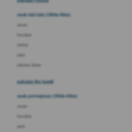
pakaian renang
Bumkins
anak laki-laki (18bln-8thn)
C
atasan
Cetaphil
bawahan
Chicco
setelan
Childlife
jaket
Clevamama
pakaian dalam
Cocolatte
Cottonseeds
pakaian ibu hamil
Cozy N Safe
anak perempuan (18bln-8thn)
Crane
atasan
Cybex
bawahan
D
gaun