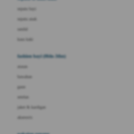
Bio Oil
sepatu bayi
Biolane
sepatu anak
Bite Fighters
sandal
Bizzi Growin
kaus kaki
Blackmores
fashion bayi (0bln-3thn)
Blooming Marvellous
atasan
Bonnels
bawahan
Bravado
gaun
Bruder
setelan
Brush Baby
jaket & kardigan
Buds Organics
aksesoris
Bugaboo
Buggygear