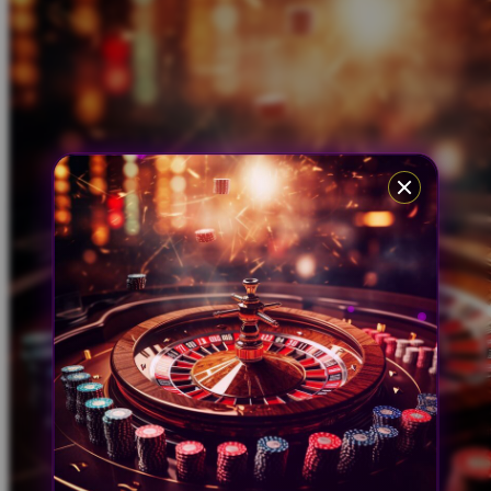
Xootz
Y
Yamatoya
Z
Zaxy
Zoggs
0-9
4Moms
59S