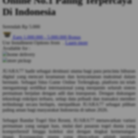
Online No.1 Paling Terpercaya
Squishmallows
Di Indonesia
Starbooks
Stick-O
Serendah
Rp 5.000
Stokke
Earn
1.000.000
-
5.000.000
Bonus
Sudocrem
Use Installment Options from
.
Laarn more
Available for :
Sumimo
home delivery
store pickup
Sunnylife
JUARA77 hadir sebagai destinasi utama bagi para pencinta hiburan
Sun-Staches
digital yang mencari keamanan dan kenyamanan maksimal dalam
bermain. Sebagai Situs Game Online Terlengkap, platform ini telah
Swimava
mengantongi sertifikat internasional yang menjamin seluruh sistem
permainan berjalan dengan adil dan transparan. Dengan dukungan
T
teknologi enkripsi terbaru, setiap data pribadi dan transaksi member
terlindungi secara berlapis, menjadikan JUARA77 sebagai pilihan
Tommee Tippee
paling aman bagi masyarakat Indonesia di tahun 2026.
Trunki
Sebagai Bandar Togel Slot Resmi, JUARA77 menawarkan variasi
permainan yang sangat luas, mulai dari pasaran togel dunia yang
Tutti Bambini
komprehensif hingga koleksi slot dengan tingkat kemenangan
tinggi. Keunggulan utama yang ditawarkan adalah jaminan