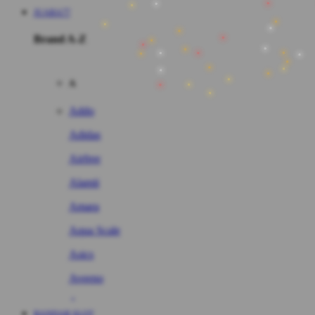
JUARA77
Brand A-Z
A
Addo
Adidas
Airfree
Alamii
Amara
Aqua Scale
Asics
Aveeno
Awan
BANDAR SLOT