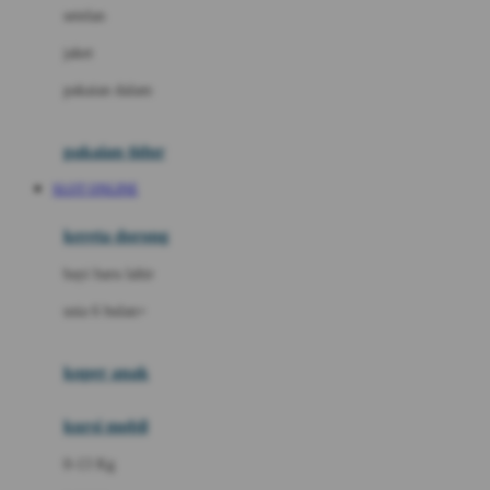
Dae Organics
setelan
Docare
jaket
Doona
pakaian dalam
Down To Earth
Drew
pakaian tidur
Dr. Brown's
SLOT ONLINE
E
kereta dorong
ELC
bayi baru lahir
Ergobaby
usia 6 bulan+
Expert Care
koper anak
Ezyroller
kursi mobil
F
0-13 Kg
Felt So Sweet