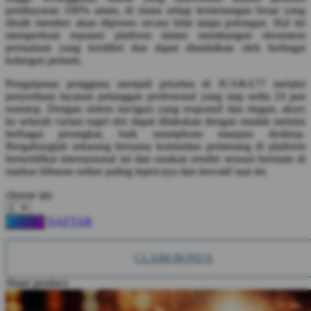
Twistshake
pembayaran 100% aman, di mana setiap kemenangan besar yang
diraih member akan diproses secara kilat tanpa potongan. Hal ini
TY Toys
memperkuat reputasi platform dalam membangun ekosistem
permainan yang kredibel dan dapat diandalkan oleh berbagai
U
kalangan pemain.
Pengalaman pengguna menjadi prioritas di JUARA77 melalui
penyediaan layanan pelanggan profesional yang siap sedia 24 jam
nonstop. Dengan sistem navigasi yang responsif dan ringan, akses
V
ke seluruh variasi togel slot dapat dilakukan dengan mudah melalui
berbagai perangkat, baik smartphone maupun desktop.
Veja
Bergabunglah sekarang bersama komunitas pemenang di platform
bersertifikat internasional ini dan rasakan sendiri sensasi bermain di
Vitaflow
markas hiburan online paling tepercaya dan inovatif saat ini.
Vtech
choose qty
W
DAFTAR
LOGIN
Waterland
CLAIM BONUS
Wellness
Share product:
X