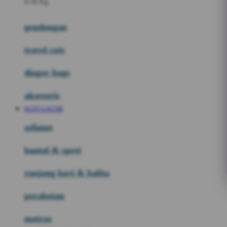
0-36 Kg
gendongan
travel cots
diaper bags
aksesoris
SLOT GACOR
selimut
bantal & sprei
ranjang bayi & balita
perabotan
matras