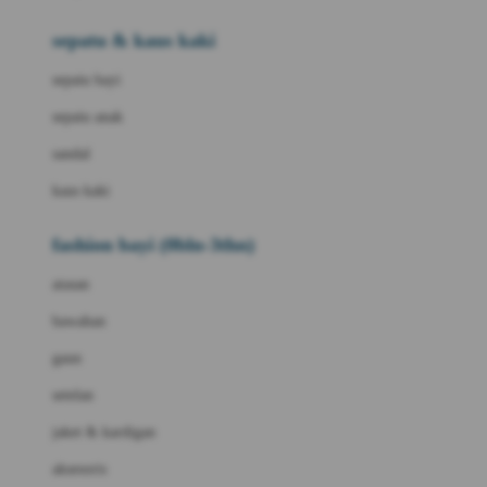
sepatu & kaus kaki
sepatu bayi
sepatu anak
sandal
kaus kaki
fashion bayi (0bln-3thn)
atasan
bawahan
gaun
setelan
jaket & kardigan
aksesoris