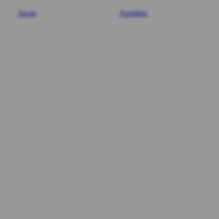
Awan
Azetabio