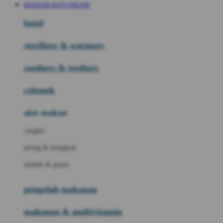
BANDAR SLOT ONLINE
botol
sterilizer & warmers
soothers & teethers
celemek
alat makan
cangkir
piring & mangkuk
sendok & garpu
pengolah makanan
makanan & multivitamin