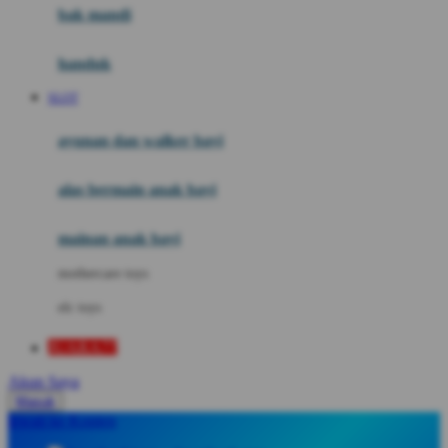
Moby
bak mandi
Momami
handuk
Mothercare
SLOT
Mustela
ayunan dan walker bayi
My Buddy Tag
My K
alas bermain anak bayi
N
mainan anak bayi
Naif
mothercare toys
Nike
elc toys
Nordic Natural
JUARA77
Nuby
Akun Saya
Nuna
Masuk
lewati ke Konten
O