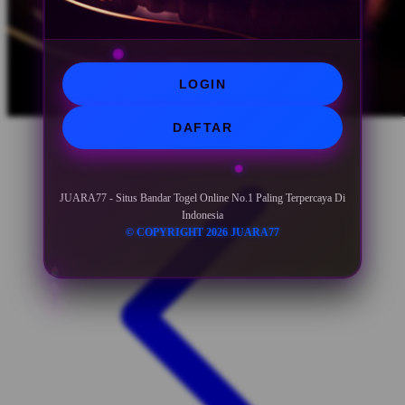
LOGIN
DAFTAR
JUARA77 - Situs Bandar Togel Online No.1 Paling Terpercaya Di
Indonesia
© COPYRIGHT 2026 JUARA77