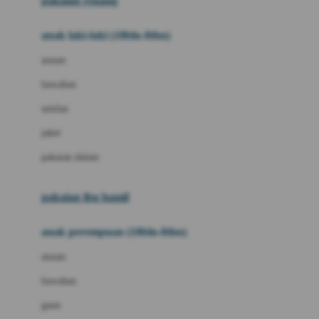
pakaian renang
Bumkins
anak laki-laki (18bln-8thn)
C
atasan
Cetaphil
bawahan
Chicco
setelan
Childlife
jaket
Clevamama
pakaian dalam
Cocolatte
Cottonseeds
pakaian ibu hamil
Cozy N Safe
anak perempuan (18bln-8thn)
Crane
atasan
Cybex
bawahan
D
gaun