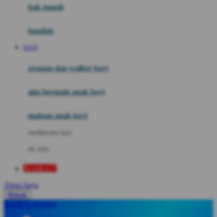
Moby
bak mandi
Momami
handuk
Mothercare
SLOT
Mustela
ayunan dan walker bayi
My Buddy Tag
My K
alas bermain anak bayi
N
mainan anak bayi
Naif
mothercare toys
Nike
elc toys
Nordic Natural
JUARA77
Nuby
Akun Saya
Nuna
Masuk
lewati ke Konten
O