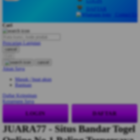
LOGIN
Q
DAFTAR
Contact Us
QV Baby
Cari
R
Real Shades
Pencarian Lanjutan
cancel
Red Castle
Cari
Ribbon Madness
cancel
Akun Saya
S
Masuk / buat akun
Bantuan
Sebamed
Daftar Keinginan
Silver Cross
Keranjang Saya
Simply Idea
LOGIN
DAFTAR
Skip Hop
JUARA77 - Situs Bandar Togel
Spectra