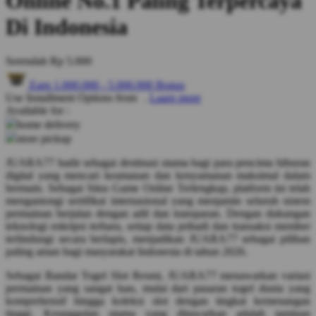
Online No.1 Paling Terpercaya
Squishmallows
Di Indonesia
Starbooks
Stick-O
Serendah
Rp 5.000
Stokke
Earn
1.000.000
-
5.000.000
Bonus
Sudocrem
Use Installment Options from
.
Laarn more
Available for :
Sumimo
home delivery
store pickup
Sunnylife
JUARA77 hadir sebagai destinasi utama bagi para pencinta hiburan
Sun-Staches
digital yang mencari keamanan dan kenyamanan maksimal dalam
bermain. Sebagai Situs Game Online Terlengkap, platform ini telah
Swimava
mengantongi sertifikat internasional yang menjamin seluruh sistem
permainan berjalan dengan adil dan transparan. Dengan dukungan
T
teknologi enkripsi terbaru, setiap data pribadi dan transaksi member
terlindungi secara berlapis, menjadikan JUARA77 sebagai pilihan
Tommee Tippee
paling aman bagi masyarakat Indonesia di tahun 2026.
Trunki
Sebagai Bandar Togel Slot Resmi, JUARA77 menawarkan variasi
permainan yang sangat luas, mulai dari pasaran togel dunia yang
Tutti Bambini
komprehensif hingga koleksi slot dengan tingkat kemenangan
tinggi. Keunggulan utama yang ditawarkan adalah jaminan