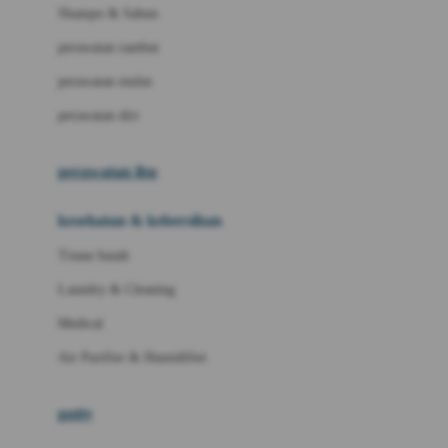
London Taxi
Shampo & Sabun
Love To Dream
perawatan rambut
perawatan mulut
M
perawatan diri
Magformers
Mama's Choice
perawatan ibu
Mamas&Papas
kesehatan & kebersihan
Mamaway
Tissue basah
Maxi Cosi
Laundry & Cleaning
Megabloks
Medical
Micro
Air Purifier & Humidifier
MiDeer
Mimi & Lula
potty
Mini Monkey