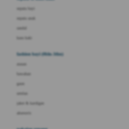
Bio Oil
sepatu bayi
Biolane
sepatu anak
Bite Fighters
sandal
Bizzi Growin
kaus kaki
Blackmores
fashion bayi (0bln-3thn)
Blooming Marvellous
atasan
Bonnels
bawahan
Bravado
gaun
Bruder
setelan
Brush Baby
jaket & kardigan
Buds Organics
aksesoris
Bugaboo
Buggygear