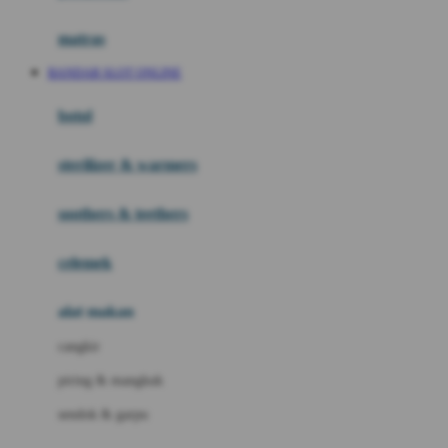
Happy Tummy
Hauck
matras
Havaianas
BANDAR SLOT ONLINE
Hegen
botol
Hot Wheels
sterilizer & warmers
Hybrid
soothers & teethers
I
Inlacta DHA
celemek
Interlac
alat makan
Ivenet
cangkir
J
piring & mangkuk
Jack N Jill
sendok & garpu
Joie