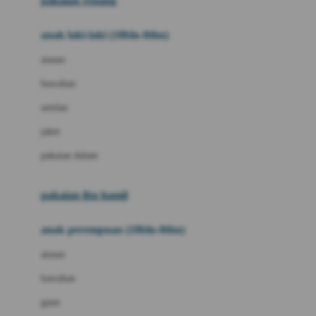
pakaian renang
Bumkins
anak laki-laki (18bln-8thn)
C
atasan
Cetaphil
bawahan
Chicco
setelan
Childlife
jaket
Clevamama
pakaian dalam
Cocolatte
Cottonseeds
pakaian ibu hamil
Cozy N Safe
anak perempuan (18bln-8thn)
Crane
atasan
Cybex
bawahan
D
gaun