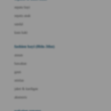
Bio Oil
sepatu bayi
Biolane
sepatu anak
Bite Fighters
sandal
Bizzi Growin
kaus kaki
Blackmores
fashion bayi (0bln-3thn)
Blooming Marvellous
atasan
Bonnels
bawahan
Bravado
gaun
Bruder
setelan
Brush Baby
jaket & kardigan
Buds Organics
aksesoris
Bugaboo
Buggygear