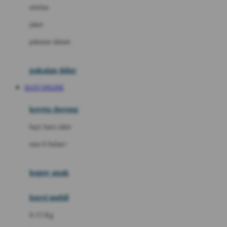
Dae Organics
setelan
Docare
jaket
Doona
pakaian dalam
Down To Earth
Drew
pakaian tidur
Dr. Brown's
SLOT ONLINE
E
kereta dorong
ELC
bayi baru lahir
Ergobaby
usia 6 bulan+
Expert Care
koper anak
Ezyroller
kursi mobil
F
0-13 Kg
Felt So Sweet