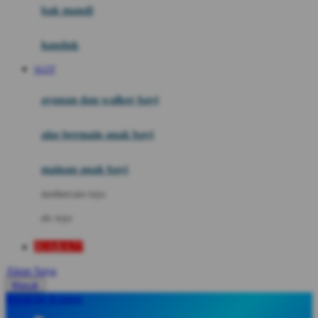
Moby
bak mandi
Momami
handuk
Mothercare
SLOT
Mustela
ayunan dan walker bayi
My Buddy Tag
My K
alas bermain anak bayi
N
mainan anak bayi
Naif
mothercare toys
Nike
elc toys
Nordic Natural
JUARA77
Nuby
Akun Saya
Nuna
Masuk
lewati ke Konten
O