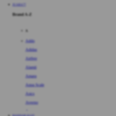
JUARA77
Brand A-Z
A
Addo
Adidas
Airfree
Alamii
Amara
Aqua Scale
Asics
Aveeno
Awan
BANDAR SLOT