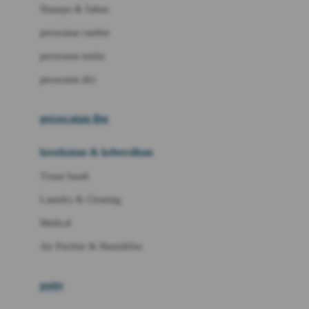
London Taxi
Shampo & Sabun
Love To Dream
perawatan rambut
perawatan mulut
M
perawatan diri
Magformers
Mama's Choice
perawatan ibu
Mamas&Papas
kesehatan & kebersihan
Mamaway
Tissue basah
Maxi Cosi
Laundry & Cleaning
Megabloks
Medical
Micro
Air Purifier & Humidifier
MiDeer
Mimi & Lula
potty
Mini Monkey