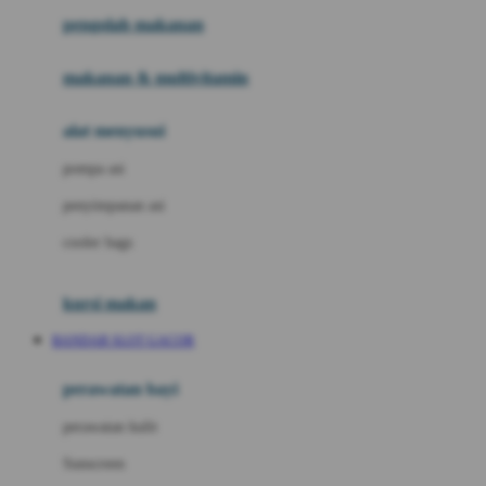
pengolah makanan
Joolz
Jujube
makanan & multivitamin
K
alat menyusui
Kiddycuts
pompa asi
Kumon
penyimpanan asi
L
cooler bags
Leapfrog
kursi makan
Leclerc
BANDAR SLOT GACOR
Lee Vierra
Lillebaby
perawatan bayi
Little Bird Told Me
perawatan kulit
Little Miss Janis
Sunscreen