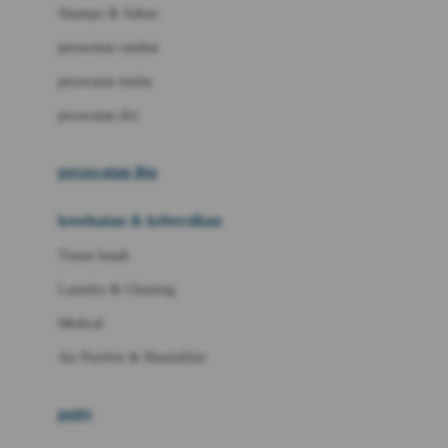
London Taxi
Shampo & Sabun
Love To Dream
perawatan rambut
perawatan mulut
M
perawatan diri
Magformers
Mama's Choice
perawatan ibu
Mamas&Papas
kesehatan & kebersihan
Mamaway
Tissue basah
Maxi Cosi
Laundry & Cleaning
Megabloks
Medical
Micro
Air Purifier & Humidifier
MiDeer
Mimi & Lula
potty
Mini Monkey