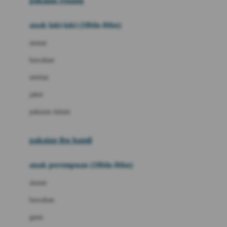
pakaian renang
Bumkins
anak laki-laki (18bln-8thn)
C
atasan
Cetaphil
bawahan
Chicco
setelan
Childlife
jaket
Clevamama
pakaian dalam
Cocolatte
Cottonseeds
pakaian ibu hamil
Cozy N Safe
anak perempuan (18bln-8thn)
Crane
atasan
Cybex
bawahan
D
gaun