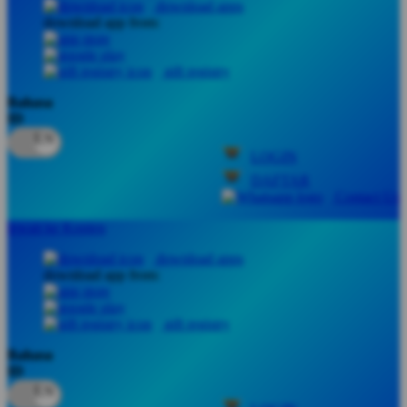
download apps
download app from:
Oh Ma Grain
Okiedog
gift registry
P
Bahasa
ID
Peachy
LOGIN
Phil & Ted's
DAFTAR
Philips Avent
Contact Us
Pigeon
lewati ke Konten
Playgro
download apps
download app from:
Poled Global
Ponycycle
gift registry
Puma
Bahasa
ID
Pureats