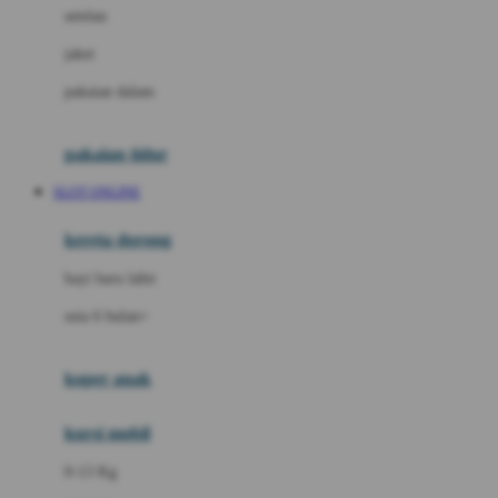
Dae Organics
setelan
Docare
jaket
Doona
pakaian dalam
Down To Earth
Drew
pakaian tidur
Dr. Brown's
SLOT ONLINE
E
kereta dorong
ELC
bayi baru lahir
Ergobaby
usia 6 bulan+
Expert Care
koper anak
Ezyroller
kursi mobil
F
0-13 Kg
Felt So Sweet