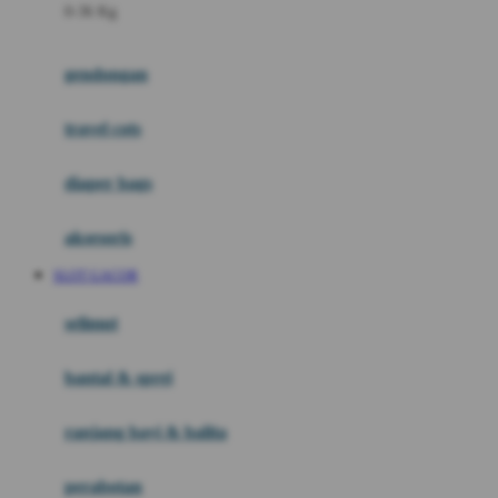
0-36 Kg
Fisher Price
Flipper
gendongan
Friends Of Sally
travel cots
G
diaper bags
Gb
Geko
aksesoris
Graco
SLOT GACOR
Gund
selimut
H
bantal & sprei
Habbie
Haenim
ranjang bayi & balita
Happy Horse
perabotan