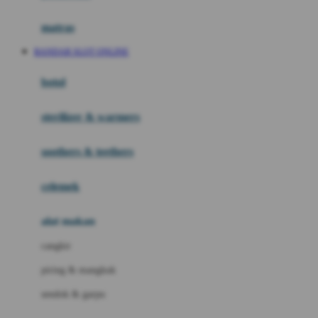
Happy Tummy
Hauck
matras
Havaianas
BANDAR SLOT ONLINE
Hegen
botol
Hot Wheels
sterilizer & warmers
Hybrid
soothers & teethers
I
Inlacta DHA
celemek
Interlac
alat makan
Ivenet
cangkir
J
piring & mangkuk
Jack N Jill
sendok & garpu
Joie