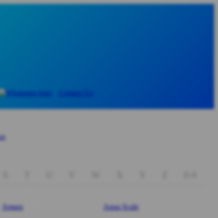
Contact Us
us
S
T
U
V
W
X
Y
Z
0-9
Amara
Aqua Scale