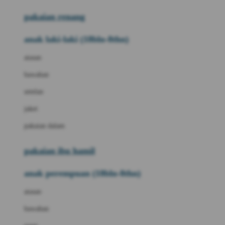
pakaian renang
anak laki-laki (18bln-8thn)
atasan
bawahan
setelan
jaket
pakaian dalam
pakaian ibu hamil
anak perempuan (18bln-8thn)
atasan
bawahan