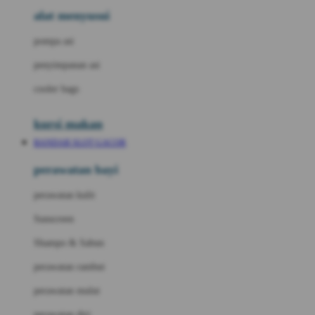
alat menyusui
pompa asi
penyimpanan asi
cooler bags
kursi makan
BANDAR SLOT GACOR
perawatan bayi
perawatan kulit
Sunscreen
Shampo & Sabun
perawatan rambut
perawatan mulut
perawatan diri