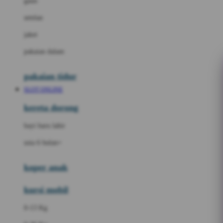
gaun
setelan
jaket
pakaian dalam
pakaian tidur
SLOT ONLINE
kereta dorong
bayi baru lahir
usia 6 bulan+
koper anak
kursi mobil
0-13 Kg