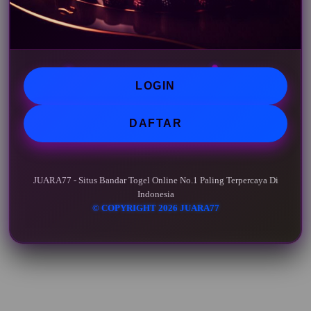
LOGIN
DAFTAR
JUARA77 - Situs Bandar Togel Online No.1 Paling Terpercaya Di
Indonesia
© COPYRIGHT 2026 JUARA77