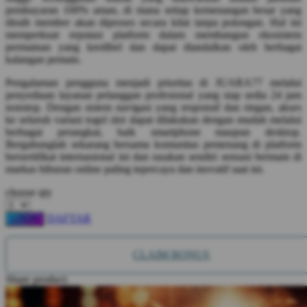
Twistshake
pembayaran 100% aman, di mana setiap kemenangan besar yang
diraih member akan diproses secara kilat tanpa potongan. Hal ini
TY Toys
memperkuat reputasi platform dalam membangun ekosistem
permainan yang kredibel dan dapat diandalkan oleh berbagai
U
kalangan pemain.
Pengalaman pengguna menjadi prioritas di JUARA77 melalui
penyediaan layanan pelanggan profesional yang siap sedia 24 jam
nonstop. Dengan sistem navigasi yang responsif dan ringan, akses
V
ke seluruh variasi togel slot dapat dilakukan dengan mudah melalui
berbagai perangkat, baik smartphone maupun desktop.
Veja
Bergabunglah sekarang bersama komunitas pemenang di platform
bersertifikat internasional ini dan rasakan sendiri sensasi bermain di
Vitaflow
markas hiburan online paling tepercaya dan inovatif saat ini.
Vtech
choose qty
W
DAFTAR
LOGIN
Waterland
CLAIM BONUS
Wellness
Share product:
X