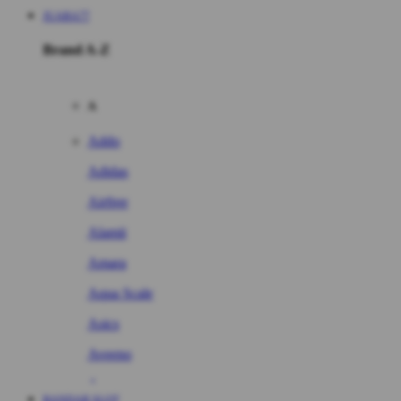
JUARA77
Brand A-Z
A
Addo
Adidas
Airfree
Alamii
Amara
Aqua Scale
Asics
Aveeno
Awan
BANDAR SLOT