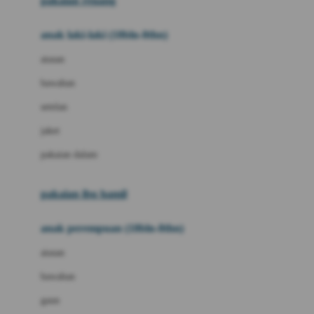
pakaian renang
Bumkins
anak laki-laki (18bln-8thn)
C
atasan
Cetaphil
bawahan
Chicco
setelan
Childlife
jaket
Clevamama
pakaian dalam
Cocolatte
Cottonseeds
pakaian ibu hamil
Cozy N Safe
anak perempuan (18bln-8thn)
Crane
atasan
Cybex
bawahan
D
gaun