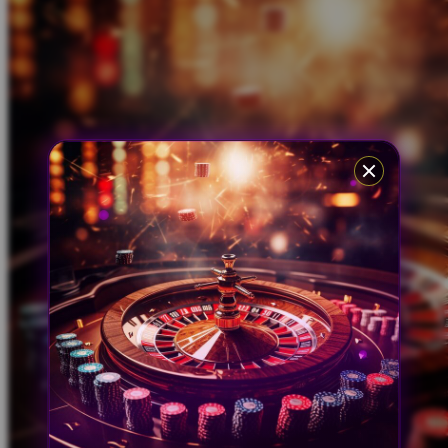
Xootz
Y
Yamatoya
Z
Zaxy
Zoggs
0-9
4Moms
59S