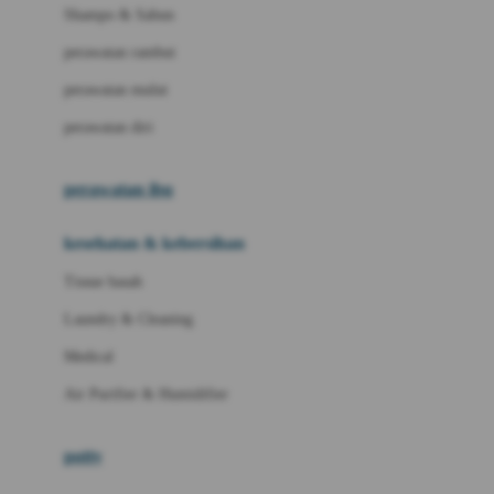
London Taxi
Shampo & Sabun
Love To Dream
perawatan rambut
perawatan mulut
M
perawatan diri
Magformers
Mama's Choice
perawatan ibu
Mamas&Papas
kesehatan & kebersihan
Mamaway
Tissue basah
Maxi Cosi
Laundry & Cleaning
Megabloks
Medical
Micro
Air Purifier & Humidifier
MiDeer
Mimi & Lula
potty
Mini Monkey