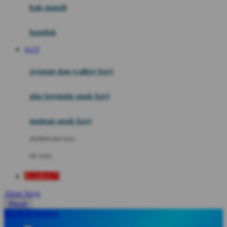
Moby
bak mandi
Momami
handuk
Mothercare
SLOT
Mustela
ayunan dan walker bayi
My Buddy Tag
My K
alas bermain anak bayi
N
mainan anak bayi
Naif
mothercare toys
Nike
elc toys
Nordic Natural
JUARA77
Nuby
Akun Saya
Nuna
Masuk
lewati ke Konten
O