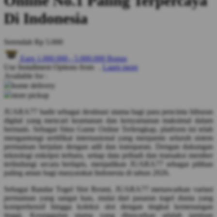
Online No.1 Paling Terpercaya
Squishmallows
Di Indonesia
Starbooks
Stick-O
Serendah
Rp 5.000
Stokke
Earn
1.000.000
-
5.000.000
Bonus
Sudocrem
Use Installment Options from
.
Laarn more
Available for :
Sumimo
home delivery
store pickup
Sunnylife
JUARA77 hadir sebagai destinasi utama bagi para pencinta hiburan
Sun-Staches
digital yang mencari keamanan dan kenyamanan maksimal dalam
bermain. Sebagai Situs Game Online Terlengkap, platform ini telah
Swimava
mengantongi sertifikat internasional yang menjamin seluruh sistem
permainan berjalan dengan adil dan transparan. Dengan dukungan
T
teknologi enkripsi terbaru, setiap data pribadi dan transaksi member
terlindungi secara berlapis, menjadikan JUARA77 sebagai pilihan
Tommee Tippee
paling aman bagi masyarakat Indonesia di tahun 2026.
Trunki
Sebagai Bandar Togel Slot Resmi, JUARA77 menawarkan variasi
permainan yang sangat luas, mulai dari pasaran togel dunia yang
Tutti Bambini
komprehensif hingga koleksi slot dengan tingkat kemenangan
tinggi. Keunggulan utama yang ditawarkan adalah jaminan