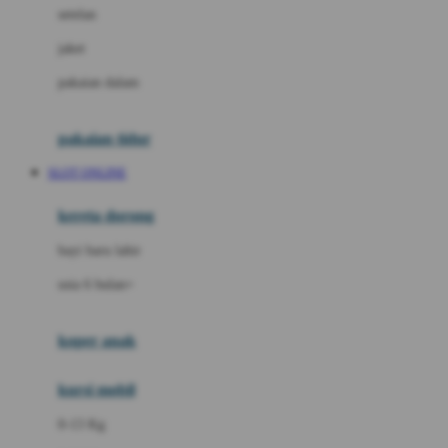
Dae Organics
setelan
Docare
jaket
Doona
pakaian dalam
Down To Earth
Drew
pakaian tidur
Dr. Brown's
SLOT ONLINE
E
kereta dorong
ELC
bayi baru lahir
Ergobaby
usia 6 bulan+
Expert Care
koper anak
Ezyroller
kursi mobil
F
0-13 Kg
Felt So Sweet