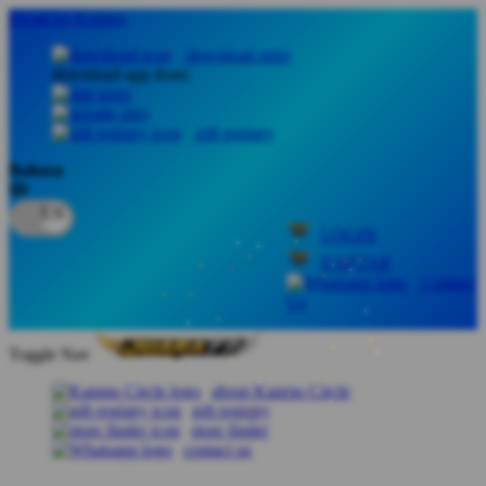
lewati ke Konten
download apps
download app from:
gift registry
Bahasa
ID
LOGIN
DAFTAR
Contact
Us
Toggle Nav
about Kanmo Circle
gift registry
store finder
contact us