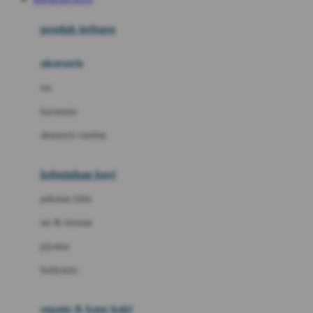
Azetabio
produk terbaru
B
aksesoris
Baabaasheepz
tas
Babiators
kacamata
Baby Dove
aksesoris rambut
Baby Jogger
Baby Rovega
kebutuhan bayi
Babybee
pakaian tidur
Banana Boat
set & terusan
Banz
piyama
Barbie
bodysuits
Beaba
Beauty Barn
sepatu & kaus kaki