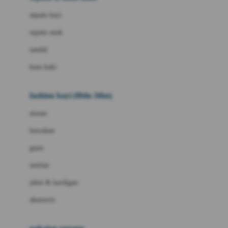
Bio Oil
sepatu bayi
Biolane
sepatu anak
Bite Fighters
sandal
Bizzi Growin
kaus kaki
Blackmores
fashion bayi (0bln-3thn)
Blooming Marvellous
atasan
Bonnels
bawahan
Bravado
gaun
Bruder
setelan
Brush Baby
jaket & kardigan
Buds Organics
aksesoris
Bugaboo
Buggygear