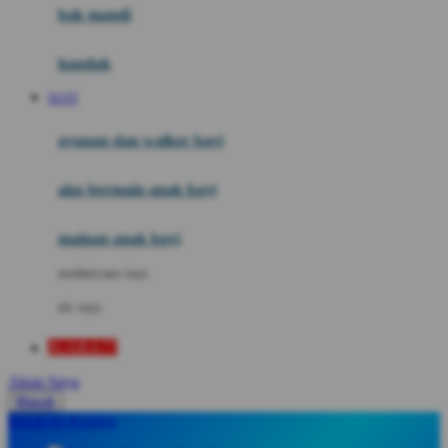
Moby
bak mandi
Momami
handuk
Mothercare
SLOT
Mustela
ayunan dan walker bayi
My Buddy Tag
My K
alas bermain anak bayi
N
mainan anak bayi
Naif
mothercare toys
Nike
elc toys
Nordic Natural
JUARA77
Nuby
Akun Saya
Nuna
Masuk
lewati ke Konten
O