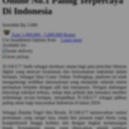
Online No.1 Paling Terpercaya
Squishmallows
Di Indonesia
Starbooks
Stick-O
Serendah
Rp 5.000
Stokke
Earn
1.000.000
-
5.000.000
Bonus
Sudocrem
Use Installment Options from
.
Laarn more
Available for :
Sumimo
home delivery
store pickup
Sunnylife
JUARA77 hadir sebagai destinasi utama bagi para pencinta hiburan
Sun-Staches
digital yang mencari keamanan dan kenyamanan maksimal dalam
bermain. Sebagai Situs Game Online Terlengkap, platform ini telah
Swimava
mengantongi sertifikat internasional yang menjamin seluruh sistem
permainan berjalan dengan adil dan transparan. Dengan dukungan
T
teknologi enkripsi terbaru, setiap data pribadi dan transaksi member
terlindungi secara berlapis, menjadikan JUARA77 sebagai pilihan
Tommee Tippee
paling aman bagi masyarakat Indonesia di tahun 2026.
Trunki
Sebagai Bandar Togel Slot Resmi, JUARA77 menawarkan variasi
permainan yang sangat luas, mulai dari pasaran togel dunia yang
Tutti Bambini
komprehensif hingga koleksi slot dengan tingkat kemenangan
tinggi. Keunggulan utama yang ditawarkan adalah jaminan