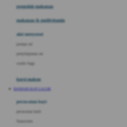
pengolah makanan
Joolz
Jujube
makanan & multivitamin
K
alat menyusui
Kiddycuts
pompa asi
Kumon
penyimpanan asi
L
cooler bags
Leapfrog
kursi makan
Leclerc
BANDAR SLOT GACOR
Lee Vierra
Lillebaby
perawatan bayi
Little Bird Told Me
perawatan kulit
Little Miss Janis
Sunscreen